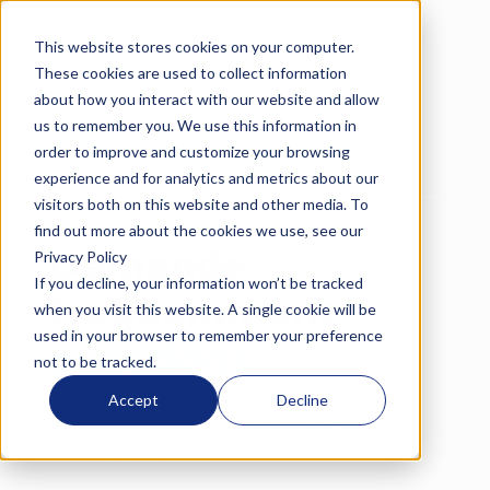
This website stores cookies on your computer.
Langue
These cookies are used to collect information
about how you interact with our website and allow
us to remember you. We use this information in
order to improve and customize your browsing
experience and for analytics and metrics about our
visitors both on this website and other media. To
find out more about the cookies we use, see our
Demandé
Privacy Policy
If you decline, your information won’t be tracked
fréquemment
when you visit this website. A single cookie will be
used in your browser to remember your preference
questions
not to be tracked.
Accept
Decline
Vous trouverez ci-dessous un aperçu des
différentes questions et réponses. Vous
voulez en savoir plus sur un sujet ? N'hésitez
pas à
nous contacter
.