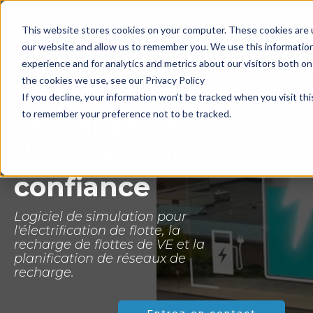
This website stores cookies on your computer. These cookies are u
Langue
our website and allow us to remember you. We use this informatio
Concevez votre
experience and for analytics and metrics about our visitors both o
the cookies we use, see our Privacy Policy
infrastructure de
If you decline, your information won’t be tracked when you visit thi
to remember your preference not to be tracked.
recharge de flotte
de VE en toute
confiance
Logiciel de simulation pour
l'électrification de flotte, la
recharge de flottes de VE et la
planification de réseaux de
recharge.