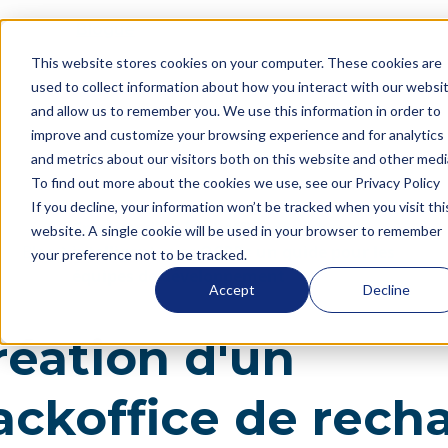
Blogue
Création d'un backoffice de recharge intelligent
This website stores cookies on your computer. These cookies are
avec OCPP : un guide pour les équipes de
Langue
used to collect information about how you interact with our websi
développement
and allow us to remember you. We use this information in order to
improve and customize your browsing experience and for analytics
and metrics about our visitors both on this website and other medi
To find out more about the cookies we use, see our Privacy Policy
If you decline, your information won’t be tracked when you visit thi
Création d'un backoffice de recharge
website. A single cookie will be used in your browser to remember
Blog
intelligent avec OCPP : un guide pour les
your preference not to be tracked.
équipes de développement
Accept
Decline
réation d'un
ackoffice de rech