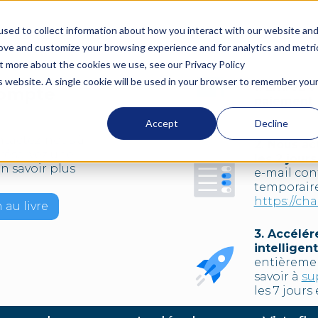
sed to collect information about how you interact with our website an
pos de ChargeSim
Blogue
Contacter
Démo d
rove and customize your browsing experience and for analytics and metri
ut more about the cookies we use, see our Privacy Policy
is website. A single cookie will be used in your browser to remember you
1. Entrez 
compte
paiement
Accept
Decline
ntactez-nous à
2. Nous a
réservez une
les 2 jour
n savoir plus
e-mail co
temporaire
https://ch
 au livre
3. Accélér
intelligen
entièrement
savoir à
su
les 7 jours