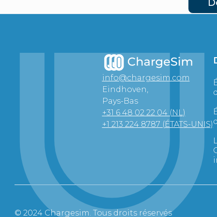
D
info@chargesim.com
É
Eindhoven,
Pays-Bas
É
+31 6 48 02 22 04 (NL)
+1 213 224 8787 (ÉTATS-UNIS)
L
i
© 2024 Chargesim. Tous droits réservés