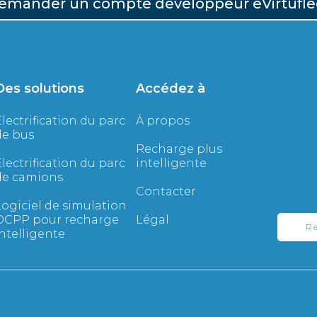
emander un compte développeur eVirtufle
Des solutions
Accédez à
lectrification du parc
À propos
de bus
Recharge plus
lectrification du parc
intelligente
de camions
Contacter
ogiciel de simulation
OCPP pour recharge
Légal
Ré
ntelligente