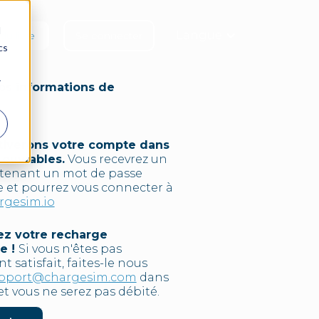
d
Langue
u livre
Se connecter
cs
r
vos informations de
ctiverons votre compte dans
s ouvrables.
Vous recevrez un
ntenant un mot de passe
 et pourrez vous connecter à
argesim.io
ez votre recharge
te !
Si vous n'êtes pas
 satisfait, faites-le nous
pport@chargesim.com
dans
 et vous ne serez pas débité.