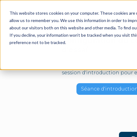
This website stores cookies on your computer. These cookies are u
Des solutions
À pro
allow us to remember you. We use this information in order to imp
about our visitors both on this website and other media. To find o
If you decline, your information won’t be tracked when you visit th
Configuration du 
preference not to be tracked.
d'essai
Vous avez des questions ? Co
support@chargesim.com
ou 
session d'introduction pour e
Séance d'introduction