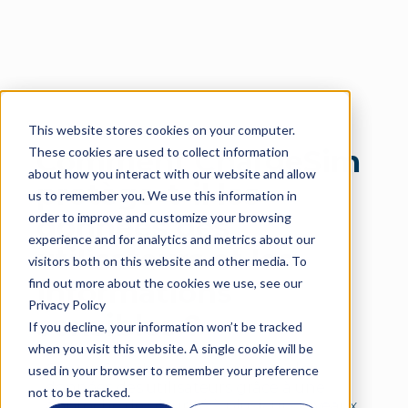
This website stores cookies on your computer.
Langue
These cookies are used to collect information
Comment ChargeSim
about how you interact with our website and allow
protège-t-il les
us to remember you. We use this information in
order to improve and customize your browsing
données des
experience and for analytics and metrics about our
utilisateurs et les
visitors both on this website and other media. To
find out more about the cookies we use, see our
informations
Privacy Policy
sensibles ?
If you decline, your information won’t be tracked
when you visit this website. A single cookie will be
ChargeSim s'engage à protéger les
used in your browser to remember your preference
données des utilisateurs grâce à une
not to be tracked.
approche de sécurité à plusieurs niveaux.