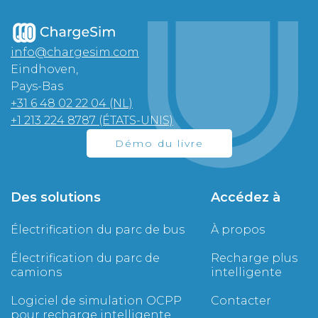
info@chargesim.com
Eindhoven,
Pays-Bas
+31 6 48 02 22 04 (NL)
+1 213 224 8787 (ÉTATS-UNIS)
Démo du livre
Des solutions
Accédez à
Électrification du parc de bus
À propos
Électrification du parc de
Recharge plus
camions
intelligente
Logiciel de simulation OCPP
Contacter
pour recharge intelligente