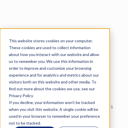
This website stores cookies on your computer.
Langue
These cookies are used to collect information
Comment votre
about how you interact with our website and allow
logiciel me permet-il
us to remember you. We use this information in
order to improve and customize your browsing
d'économiser de
experience and for analytics and metrics about our
l'argent ?
visitors both on this website and other media. To
find out more about the cookies we use, see our
Il est important de connaître votre
Privacy Policy
demande en énergie avant la
If you decline, your information won’t be tracked
construction d'un projet. En calculant les
when you visit this website. A single cookie will be
besoins en énergie à l'avance, vous
used in your browser to remember your preference
pouvez obtenir la bonne capacité de
not to be tracked.
service. Évitez d'avoir trop peu d'énergie,